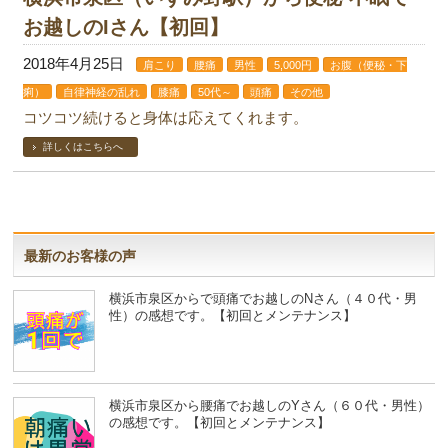
お越しのIさん【初回】
2018年4月25日
肩こり
腰痛
男性
5,000円
お腹（便秘・下
痢）
自律神経の乱れ
膝痛
50代～
頭痛
その他
コツコツ続けると身体は応えてくれます。
詳しくはこちらへ
最新のお客様の声
横浜市泉区からで頭痛でお越しのNさん（４０代・男
性）の感想です。【初回とメンテナンス】
横浜市泉区から腰痛でお越しのYさん（６０代・男性）
の感想です。【初回とメンテナンス】