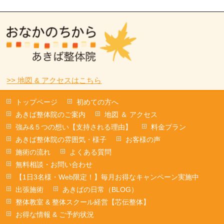
>> 地図 & アクセスはこちら
トップページ
初めての方へ
あきば整体院のご案内
地図 ＆ アクセス
強み&５つの想い【支持される理由】
料金プラン
あきば整体院の雰囲気・様子
お客様の声
施術の流れ
よくある質問
無料相談・お問い合わせ
【1日3名様・Web限定！】毎月お得なキャンペーン実施中
出張施術
あきばの日常（BLOG）
整体教室 & 整体スクール経営【芯伝整体】
お得な情報 & ご予約状況