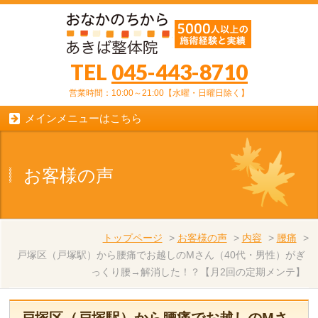
TEL
045-443-8710
営業時間：10:00～21:00【水曜・日曜日除く】
メインメニューはこちら
お客様の声
トップページ
>
お客様の声
>
内容
>
腰痛
>
戸塚区（戸塚駅）から腰痛でお越しのMさん（40代・男性）がぎ
っくり腰→解消した！？【月2回の定期メンテ】