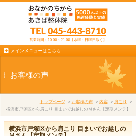
TEL
045-443-8710
営業時間：10:00～21:00【水曜・日曜日除く】
メインメニューはこちら
お客様の声
トップページ
>
お客様の声
>
内容
>
肩こり
>
横浜市戸塚区から肩こり 目まいでお越しのＭさん【定期メンテ】
横浜市戸塚区から肩こり 目まいでお越しの
Ｍさん【定期メンテ】