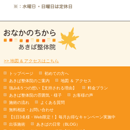
>> 地図 & アクセスはこちら
トップページ
初めての方へ
あきば整体院のご案内
地図 ＆ アクセス
強み&５つの想い【支持される理由】
料金プラン
あきば整体院の雰囲気・様子
お客様の声
施術の流れ
よくある質問
無料相談・お問い合わせ
【1日3名様・Web限定！】毎月お得なキャンペーン実施中
出張施術
あきばの日常（BLOG）