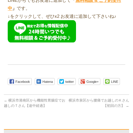
LINEからでもお友達に追加して
「
無料相談 & ご予約受付
中
」
です。
↓をクリックして、ぜひx2 お友達に追加して下さいね♪
Facebook
Hatena
twitter
Google+
LINE
←
横浜市港南区から機能性胃腸症でお
横浜市泉区から腰痛でお越しのＫさん
越しのＴさん【途中経過】
【初回の方】
→