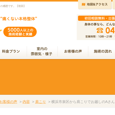
）の感想です。【初回】
お客様の声
>
内容
>
肩こり
>
横浜市泉区から肩こりでお越しのAさ