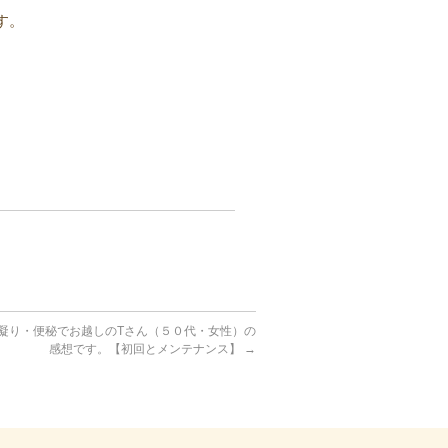
す。
凝り・便秘でお越しのTさん（５０代・女性）の
感想です。【初回とメンテナンス】
→