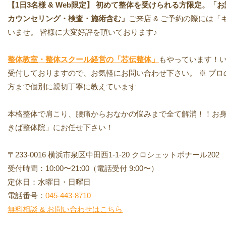
【1日3名様 & Web限定】 初めて整体を受けられる方限定。「お試し
カウンセリング・検査・施術含む」
ご来店 & ご予約の際には
いませ。 皆様に大変好評を頂いております♪
整体教室・整体スクール経営の「芯伝整体」
もやっています！い
受付しておりますので、お気軽にお問い合わせ下さい。 ※ プ
方まで個別に親切丁寧に教えています
本格整体で肩こり、腰痛からおなかの悩みまで全て解消！！お
きば整体院」にお任せ下さい！
〒233-0016 横浜市泉区中田西1-1-20 クロシェットポナール202
受付時間：10:00〜21:00（電話受付 9:00〜）
定休日：水曜日・日曜日
電話番号：
045-443-8710
無料相談 & お問い合わせはこちら