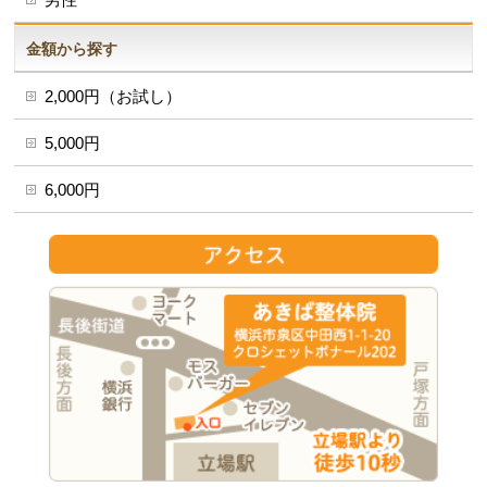
金額から探す
2,000円（お試し）
5,000円
6,000円