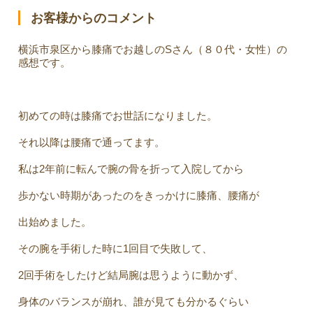
お客様からのコメント
横浜市泉区から膝痛でお越しのSさん（８０代・女性）の
感想です。
初めての時は膝痛でお世話になりました。
それ以降は腰痛で通ってます。
私は2年前に転んで腕の骨を折って入院してから
歩かない時期があったのをきっかけに膝痛、腰痛が
出始めました。
その腕を手術した時に1回目で失敗して、
2回手術をしたけど結局腕は思うように動かず、
身体のバランスが崩れ、誰が見ても分かるぐらい