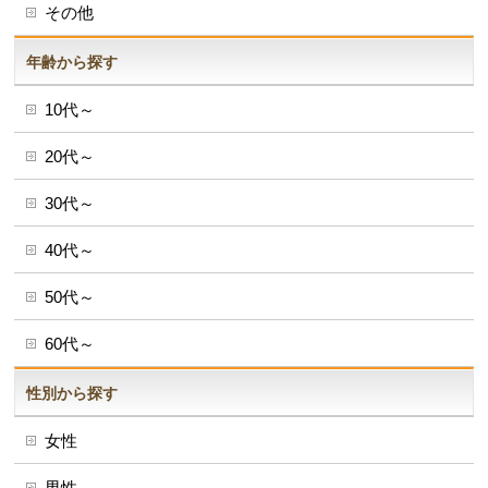
その他
年齢から探す
10代～
20代～
30代～
40代～
50代～
60代～
性別から探す
女性
男性