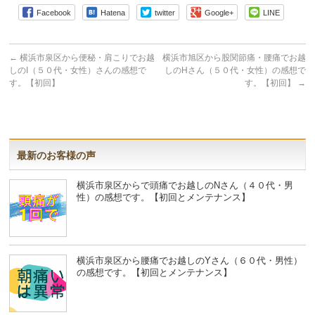
Facebook
Hatena
twitter
Google+
LINE
←
横浜市泉区から便秘・肩こりでお越
横浜市旭区から股関節痛・腰痛でお越
しのI（５０代・女性）さんの感想で
しのHさん（５０代・女性）の感想で
す。【初回】
す。【初回】
→
最新のお客様の声
横浜市泉区からで頭痛でお越しのNさん（４０代・男
性）の感想です。【初回とメンテナンス】
横浜市泉区から腰痛でお越しのYさん（６０代・男性）
の感想です。【初回とメンテナンス】