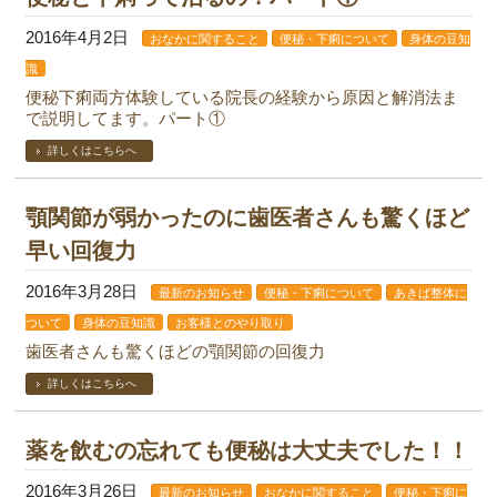
2016年4月2日
おなかに関すること
便秘・下痢について
身体の豆知
識
便秘下痢両方体験している院長の経験から原因と解消法ま
で説明してます。パート①
詳しくはこちらへ
顎関節が弱かったのに歯医者さんも驚くほど
早い回復力
2016年3月28日
最新のお知らせ
便秘・下痢について
あきば整体に
ついて
身体の豆知識
お客様とのやり取り
歯医者さんも驚くほどの顎関節の回復力
詳しくはこちらへ
薬を飲むの忘れても便秘は大丈夫でした！！
2016年3月26日
最新のお知らせ
おなかに関すること
便秘・下痢に