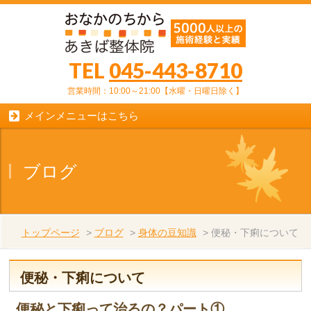
TEL
045-443-8710
営業時間：10:00～21:00【水曜・日曜日除く】
メインメニューはこちら
ブログ
トップページ
>
ブログ
>
身体の豆知識
>
便秘・下痢について
便秘・下痢について
便秘と下痢って治るの？パート①