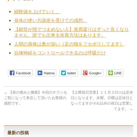
経験値を上げていく。
身体の使い方講座を受けての感想。
【鎖骨が指でつまめない人】首肩凝りはずっと良くなり
ません。誰でも出来る改善方法はあります。
人間の身体は奥が深い（足の指をフカボリしてます）
自律神経をコントロールできるのは呼吸だけ
Facebook
Hatena
twitter
Google+
LINE
←
【肩の痛みと腰痛】今回のチラシを
【土曜祝日営業】１１月３日㈬は定休
ご覧になって来店して頂いたお客様の
日になります。水曜、日曜は定休日と
感想です。
なってますがそれ以外の祝日は営業し
てます。
→
最新の投稿