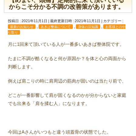
【めまい、頭痛】定期的に来て頂いている
からこそ分かる不調の改善策があります。
投稿日 : 2021年11月1日
最終更新日時 : 2021年11月1日
カテゴリー :
,
,
,
最新のお知らせ
あきば整体について
身体の豆知識
お客様とのや
り取り
月に1回来て頂いている人が一番多いあきば整体院です。
たまに不調が酷くなると何が原因か？を体と心の両面から
判断します。
例えば肩こりの時に肩周辺の筋肉が固いのは当たり前で、
どこが一番影響して肩が固くなるのかが分からないと家庭
でも出来る「肩を揉む人」になります。
今回はAさんがいつもと違う頭蓋骨の状態でした。