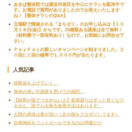
あきば整体院では横浜市泉区を中心にチラシを配布中で
す。お電話で質問がありましたのでお答えいたします
ね！【整体チラシのQ&A】
立場駅で開催される「まちゼミ」のお申し込みは【１０
月１８日(金)】からです。25種類ある講座は全て無料！
（材料費で一部有料あり）なので、お気軽にお問合せ下
さい。
ＰａｙＰａｙの新しいキャンペーンが始まりました。２
０回に１回の確率で１,０００円が当たります。
人気記事
経験値を上げていく。
身体の使い方講座を受けての感想。
【鎖骨が指でつまめない人】首肩凝りはずっと良くなり
ません。誰でも出来る改善方法はあります。
人間の身体は奥が深い（足の指をフカボリしてます）
自律神経をコントロールできるのは呼吸だけ