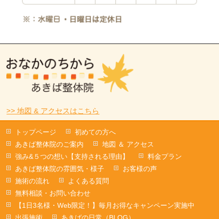
>> 地図 & アクセスはこちら
トップページ
初めての方へ
あきば整体院のご案内
地図 ＆ アクセス
強み&５つの想い【支持される理由】
料金プラン
あきば整体院の雰囲気・様子
お客様の声
施術の流れ
よくある質問
無料相談・お問い合わせ
【1日3名様・Web限定！】毎月お得なキャンペーン実施中
出張施術
あきばの日常（BLOG）