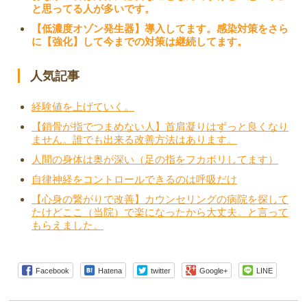
と思ってる人が多いです。
【低濃度オゾン発生器】導入してます。感染対策をさら
に【強化】して今までの対策は継続してます。
人気記事
経験値を上げていく。
【鎖骨が指でつまめない人】首肩凝りはずっと良くなり
ません。誰でも出来る改善方法はあります。
人間の身体は奥が深い（足の指をフカボリしてます）
自律神経をコントロールできるのは呼吸だけ
【心身の繋がりで改善】カウンセリングの病院を探して
たけどここ（当院）で楽になったから大丈夫。と言って
もらえました。
Facebook
Hatena
twitter
Google+
LINE