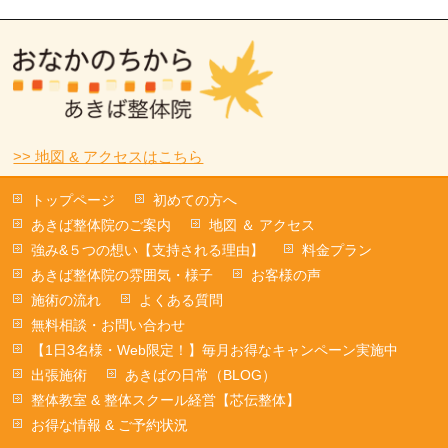
>> 地図 & アクセスはこちら
トップページ
初めての方へ
あきば整体院のご案内
地図 ＆ アクセス
強み&５つの想い【支持される理由】
料金プラン
あきば整体院の雰囲気・様子
お客様の声
施術の流れ
よくある質問
無料相談・お問い合わせ
【1日3名様・Web限定！】毎月お得なキャンペーン実施中
出張施術
あきばの日常（BLOG）
整体教室 & 整体スクール経営【芯伝整体】
お得な情報 & ご予約状況