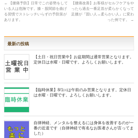
←
【腰痛予防】日常でこの姿勢をして
【腰痛改善】お客様がセルフケアをや
いる人は危険です。膝・股関節を曲げ
ったら過去一番足首が柔らかくなって
る習慣でストレッチいらずの予防策が
足腰が『固い人→柔らかい人』に変わ
あります。
った例です。
→
最新の投稿
【土日・祝日営業中】お盆期間は通常営業となります。
定休日は水曜・日曜です。よろしくお願いします。
【臨時休業】8/1㈯は午前のみ営業となります。定休日
は水曜・日曜です。よろしくお願いします。
自律神経、メンタルを整えるには身体を改善するのが一
番の近道です（自律神経で有名なお医者さんが言ってま
した）