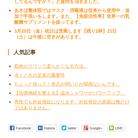
してるんですか？」と質問を頂きました。
あきば整体院ではマスク・消毒液は従来から使用中、追
加で手洗いをします。また、【免疫活性率】世界一の乳
酸菌サプリメントを扱ってます。
3月20日（金）祝日は営業します【残り2枠】21日
（土）は午後に空きがあります。
人気記事
筋肉がフワッて柔らかくなる方法。
歩くときの足首の重要性
ちょっと待って！意志が弱いとか関係ないんです。
【自律神経を整える】温冷シャワーがパワーアップ。
男性でも外反母趾になります。外反母趾の原因は靴だけ
ではありません。
Facebook
Hatena
twitter
Google+
LINE