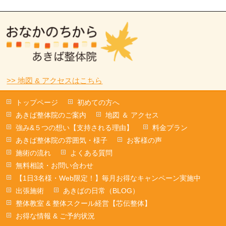
>> 地図 & アクセスはこちら
トップページ
初めての方へ
あきば整体院のご案内
地図 ＆ アクセス
強み&５つの想い【支持される理由】
料金プラン
あきば整体院の雰囲気・様子
お客様の声
施術の流れ
よくある質問
無料相談・お問い合わせ
【1日3名様・Web限定！】毎月お得なキャンペーン実施中
出張施術
あきばの日常（BLOG）
整体教室 & 整体スクール経営【芯伝整体】
お得な情報 & ご予約状況