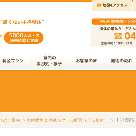
スのご案内
>
整体教室 & 整体スクール経営（芯伝整体）
>
【立場駅徒