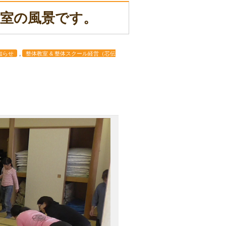
教室の風景です。
,
知らせ
整体教室 & 整体スクール経営（芯伝