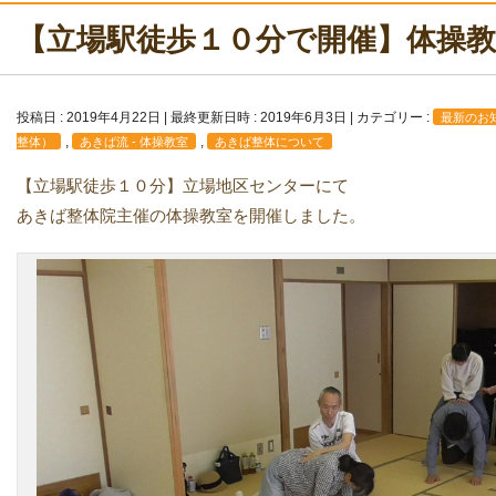
【立場駅徒歩１０分で開催】体操
投稿日 : 2019年4月22日
最終更新日時 : 2019年6月3日
カテゴリー :
最新のお
,
,
整体）
あきば流 - 体操教室
あきば整体について
【立場駅徒歩１０分】立場地区センターにて
あきば整体院主催の体操教室を開催しました。