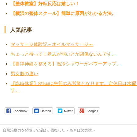
【整体教室】好転反応は嬉しい！
【横浜の整体スクール】簡単に原因がわかる方法。
人気記事
マッサージ体験記～オイルマッサージ～
ちょっと待って！意志が弱いとか関係ないんです。
【自律神経を整える】温冷シャワーがパワーアップ。
男女脳の違い
【臨時休業】8/1㈯は午前のみ営業となります。定休日は水
す。
Facebook
Hatena
twitter
Google+
←
自然治癒力を発揮して湿疹が回復した ＜あきばの実験＞