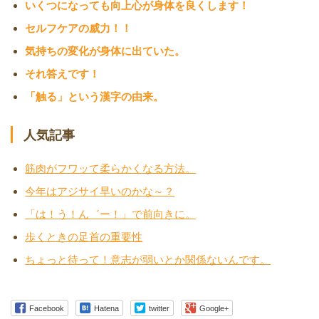
いくつになっても向上心が身体を良くします！
セルフケアの威力！！
気持ちの変化が身体に出ていた。
それ答えです！
「触る」という漢字の由来。
人気記事
筋肉がフワッて柔らかくなる方法。
今年はアジサイ早いのかな～？
「は！う！ん゛ー！」で前向きに。
歩くときの足首の重要性
ちょっと待って！意志が弱いとか関係ないんです。
Facebook
Hatena
twitter
Google+