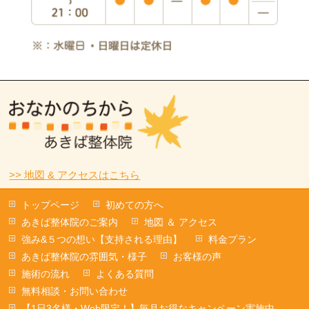
>> 地図 & アクセスはこちら
トップページ
初めての方へ
あきば整体院のご案内
地図 ＆ アクセス
強み&５つの想い【支持される理由】
料金プラン
あきば整体院の雰囲気・様子
お客様の声
施術の流れ
よくある質問
無料相談・お問い合わせ
【1日3名様・Web限定！】毎月お得なキャンペーン実施中