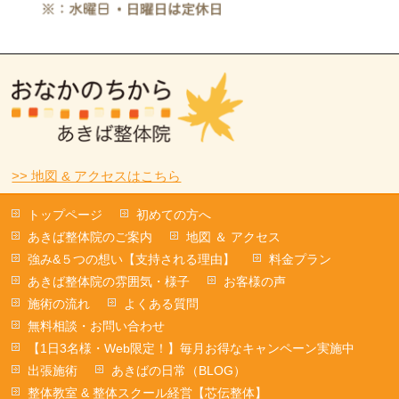
>> 地図 & アクセスはこちら
トップページ
初めての方へ
あきば整体院のご案内
地図 ＆ アクセス
強み&５つの想い【支持される理由】
料金プラン
あきば整体院の雰囲気・様子
お客様の声
施術の流れ
よくある質問
無料相談・お問い合わせ
【1日3名様・Web限定！】毎月お得なキャンペーン実施中
出張施術
あきばの日常（BLOG）
整体教室 & 整体スクール経営【芯伝整体】