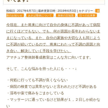
投稿日 : 2017年6月7日
最終更新日時 : 2019年6月3日
カテゴリー :
最
,
,
,
新のお知らせ
あきば整体について
身体の豆知識
日々の出来事
今現在、また将来に向けて自分の身体に不調があって病院
に行くほどでもない。でも、何が原因か長年わからないま
まになっている。また、自分の家族や大切な人も同じよう
に不調が続いているので、将来にわたって不調の原因と向
き合い、解決していく手段を学びたい。
アマチュア整体師養成教室はこんな方に向いてます。
そして、こんな悩みを持った人にも・・・↓
・何処に行っても不調が良くならない
・病院の検査では異常がないと言われたけど不調がある
・湿布や薬で痛みをごまかしている
・マッサージに通っているけど効果が１，２日しか続かな
い