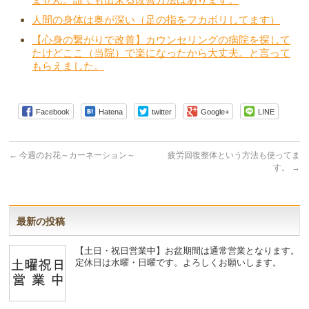
人間の身体は奥が深い（足の指をフカボリしてます）
【心身の繋がりで改善】カウンセリングの病院を探して
たけどここ（当院）で楽になったから大丈夫。と言って
もらえました。
Facebook
Hatena
twitter
Google+
LINE
←
今週のお花～カーネーション～
疲労回復整体という方法も使ってま
す。
→
最新の投稿
【土日・祝日営業中】お盆期間は通常営業となります。
定休日は水曜・日曜です。よろしくお願いします。