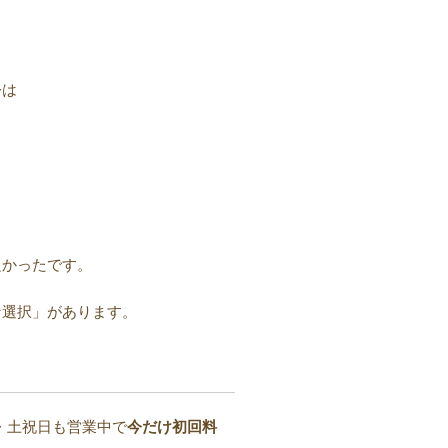
。
今は
良かったです。
な選択」があります。
・土祝日も営業中で
今だけ初回料