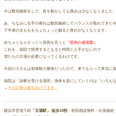
今は数回施術をして、首を動かしても痛みは少なくなりました
あ、ちなみに右手の痺れは数回施術してバランスが取れてきた
下半身の太ももをちょちょっと触ると痺れがなくなります。
めちゃくちゃざっくり原因を言うと
「筋肉の過張緊」
これを、病院で指導するとなると時間と人手がないので
僕たちの立場が必要になってくるわけです。
今回のＳさんは初体験の整体だったので、来てもらって本当に
病院は「診断を受ける場所」身体を楽にしていくのは「いろん
→
その記事は最近あげてます。
横浜市営地下鉄
「立場駅」
徒歩10秒
。初回相談無料・出張施術