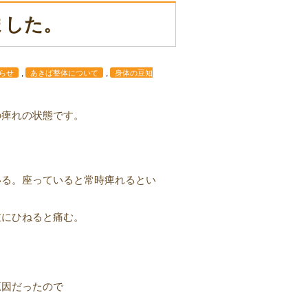
ました。
,
,
らせ
あきば整体について
身体の豆知
の痺れの状態です。
いる。座っていると常時痺れるとい
左にひねると痛む。
原因だったので