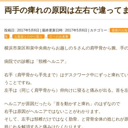
両手の痺れの原因は左右で違って
投稿日 : 2017年5月6日
最終更新日時 : 2017年5月6日
カテゴリー :
最新のお知
,
,
識
お客様とのやり取り
日々の出来事
横浜市泉区和泉中央南からお越しのＳさんの肩甲骨から腕、手
病院での診断は「頸椎ヘルニア」
右手（肩甲骨から手先まで）はデスクワーク中にずっと痺れて
うことですね。
左手は（同じく肩甲骨から）仰向けに寝ると痛みが出る。首を
ヘルニアが原因だったら「首を動かすと痺れ」のはずなので
右手は原因がヘルニアではないことがわかります。
そして、左手は頸椎だけではなく肋骨、と背骨全体の捻じれが
捻じれを解消すると痛みはなくなります。