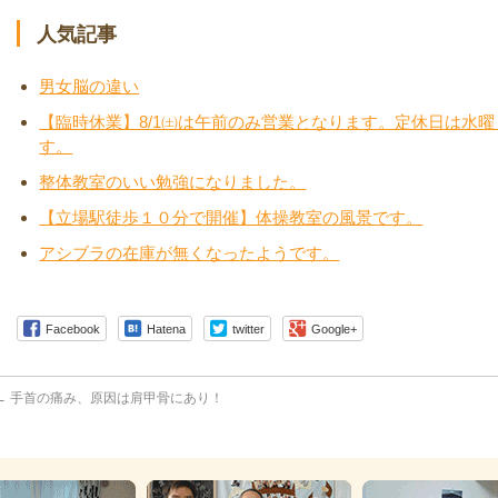
人気記事
男女脳の違い
【臨時休業】8/1㈯は午前のみ営業となります。定休日は水
す。
整体教室のいい勉強になりました。
【立場駅徒歩１０分で開催】体操教室の風景です。
アシブラの在庫が無くなったようです。
Facebook
Hatena
twitter
Google+
←
手首の痛み、原因は肩甲骨にあり！