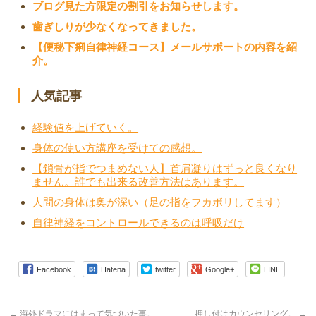
ブログ見た方限定の割引をお知らせします。
歯ぎしりが少なくなってきました。
【便秘下痢自律神経コース】メールサポートの内容を紹
介。
人気記事
経験値を上げていく。
身体の使い方講座を受けての感想。
【鎖骨が指でつまめない人】首肩凝りはずっと良くなり
ません。誰でも出来る改善方法はあります。
人間の身体は奥が深い（足の指をフカボリしてます）
自律神経をコントロールできるのは呼吸だけ
Facebook
Hatena
twitter
Google+
LINE
←
海外ドラマにはまって気づいた事。
押し付けカウンセリング。
→