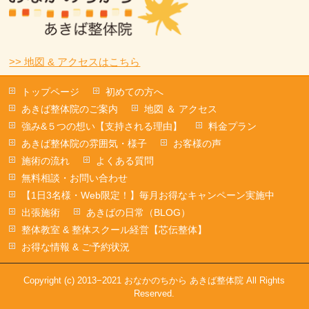
>> 地図 & アクセスはこちら
トップページ
初めての方へ
あきば整体院のご案内
地図 ＆ アクセス
強み&５つの想い【支持される理由】
料金プラン
あきば整体院の雰囲気・様子
お客様の声
施術の流れ
よくある質問
無料相談・お問い合わせ
【1日3名様・Web限定！】毎月お得なキャンペーン実施中
出張施術
あきばの日常（BLOG）
整体教室 & 整体スクール経営【芯伝整体】
お得な情報 & ご予約状況
Copyright (c) 2013−2021 おなかのちから あきば整体院 All Rights
Reserved.