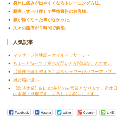
身体に痛みが出やすくなるトレーニング方法。
腰痛（すべり症）で手術宣告のお客様。
腰が軽くなった事がなかった。
久々の腰痛が２時間で解消。
人気記事
マッサージ体験記～オイルマッサージ～
ちょっと待って！意志が弱いとか関係ないんです。
【自律神経を整える】温冷シャワーがパワーアップ。
男女脳の違い
【臨時休業】8/1㈯は午前のみ営業となります。定休日
は水曜・日曜です。よろしくお願いします。
Facebook
Hatena
twitter
Google+
LINE