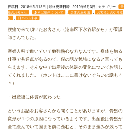
投稿日 : 2018年5月18日
最終更新日時 : 2019年6月3日
カテゴリー :
最
,
,
,
新のお知らせ
あきば整体について
身体の豆知識
お客様とのやり取
,
り
日々の出来事
腰痛で来て頂いたお客さん（港南区下永谷駅から）が看護
師さんでした。
産婦人科で働いていて勉強熱心な方なんです。身体を触る
仕事で共通点があるので、僕の話が勉強になると言っても
らえます。そんな中で出産後の体調の変化についてお話し
てくれました。（ホントはここに書けないぐらいの話も＾
＾）
・出産後に体質が変わった
というお話をお客さんから聞くことがありますが、骨盤の
変形が１つの原因になっているようです。出産後は骨盤が
全て緩んでいて固まる前に歪むと、そのまま歪みが残って