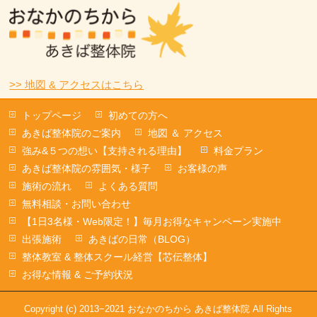
>> 地図 & アクセスはこちら
トップページ
初めての方へ
あきば整体院のご案内
地図 ＆ アクセス
強み&５つの想い【支持される理由】
料金プラン
あきば整体院の雰囲気・様子
お客様の声
施術の流れ
よくある質問
無料相談・お問い合わせ
【1日3名様・Web限定！】毎月お得なキャンペーン実施中
出張施術
あきばの日常（BLOG）
整体教室 & 整体スクール経営【芯伝整体】
お得な情報 & ご予約状況
Copyright (c) 2013−2021 おなかのちから あきば整体院 All Rights