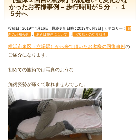
【整体２回目の結果】病院通いで変化がな
かったお客様事例 – 歩行時間が５分 → １
５分へ
投稿日 : 2019年4月16日
最終更新日時 : 2019年6月3日
カテゴリー :
最
,
,
新のお知らせ
あきば整体について
お客様とのやり取り
横浜市泉区（立場駅）から来て頂いたお客様の回復事例
の
ご紹介になります。
初めての施術では写真のような
施術姿勢が痛くて取れませんでした。