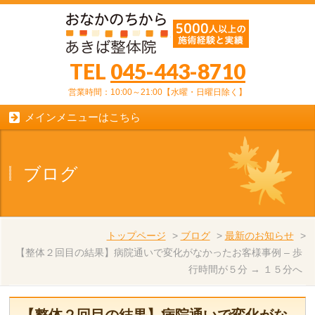
TEL
045-443-8710
営業時間：10:00～21:00【水曜・日曜日除く】
メインメニューはこちら
ブログ
トップページ
>
ブログ
>
最新のお知らせ
>
【整体２回目の結果】病院通いで変化がなかったお客様事例 – 歩
行時間が５分 → １５分へ