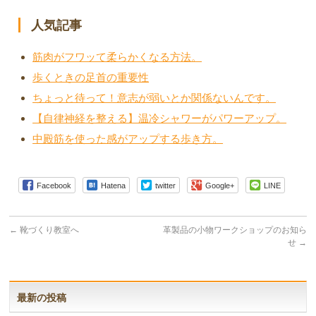
人気記事
筋肉がフワッて柔らかくなる方法。
歩くときの足首の重要性
ちょっと待って！意志が弱いとか関係ないんです。
【自律神経を整える】温冷シャワーがパワーアップ。
中殿筋を使った感がアップする歩き方。
Facebook
Hatena
twitter
Google+
LINE
←
靴づくり教室へ
革製品の小物ワークショップのお知ら
せ
→
最新の投稿