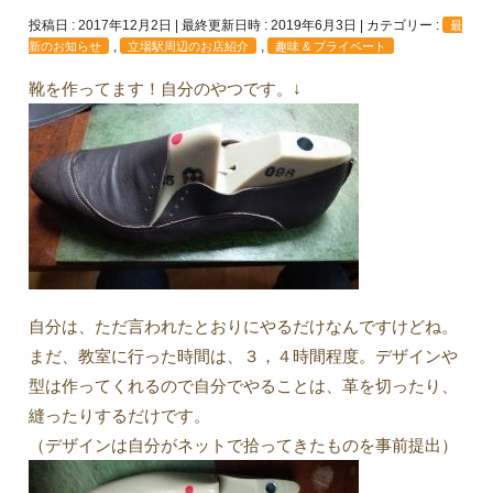
投稿日 : 2017年12月2日
最終更新日時 : 2019年6月3日
カテゴリー :
最
,
,
新のお知らせ
立場駅周辺のお店紹介
趣味 & プライベート
靴を作ってます！自分のやつです。↓
自分は、ただ言われたとおりにやるだけなんですけどね。
まだ、教室に行った時間は、３，４時間程度。デザインや
型は作ってくれるので自分でやることは、革を切ったり、
縫ったりするだけです。
（デザインは自分がネットで拾ってきたものを事前提出）