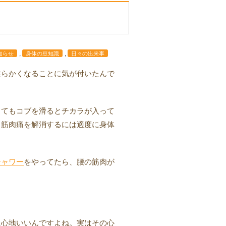
。
,
,
知らせ
身体の豆知識
日々の出来事
柔らかくなることに気が付いたんで
してもコブを滑るとチカラが入って
く筋肉痛を解消するには適度に身体
シャワー
をやってたら、腰の筋肉が
に心地いいんですよね。実はその心