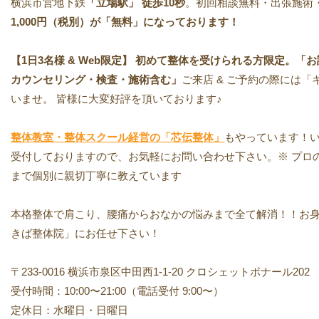
横浜市営地下鉄
「立場駅」
徒歩10秒
。初回相談無料・出張施術
1,000円（税別）が「無料」になっております！
【1日3名様 & Web限定】 初めて整体を受けられる方限定。「お試し
カウンセリング・検査・施術含む」
ご来店 & ご予約の際には
いませ。 皆様に大変好評を頂いております♪
整体教室・整体スクール経営の「芯伝整体」
もやっています！い
受付しておりますので、お気軽にお問い合わせ下さい。※ プロ
まで個別に親切丁寧に教えています
本格整体で肩こり、腰痛からおなかの悩みまで全て解消！！お
きば整体院」にお任せ下さい！
〒233-0016 横浜市泉区中田西1-1-20 クロシェットポナール202
受付時間：10:00〜21:00（電話受付 9:00〜）
定休日：水曜日・日曜日