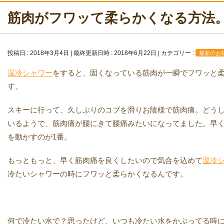
筋肉がフワッて柔らかくなる方法
投稿日 : 2018年3月4日
最終更新日時 : 2018年6月22日
カテゴリー :
最新のお
温冷シャワー
をすると、固くなっている筋肉が一瞬でフワッと
す。
スキーに行って、久しぶりのコブを滑りお陰様で筋肉痛。どう
いるようで、筋肉痛が腰にきて腰痛みたいになってました。早
を動かすのが1番。
もっともっと、早く筋肉痛を良くしたいので気合を込めて
温冷
冷たいシャワーの時にフワッと柔らかくなるんです。
何で冷たい水で？思ったけど、いつも冷たい水をかぶってる時