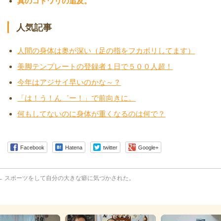
真のコトワリの追及。
人気記事
人間の身体は奥が深い（足の指をフカボリしてます）
美脚テンプレートの登録者１日で５００人超！
今年はアジサイ早いのかな～？
「は！う！ん゛ー！」で前向きに。
何もしてないのに身体が重くなるのは何で？
Facebook
Hatena
twitter
Google+
←
スポーツをして自分の大きな癖に気づかされた。