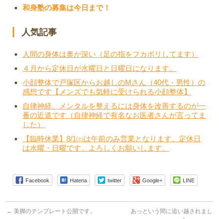
和身塾の募集は今日まで！
人気記事
人間の身体は奥が深い（足の指をフカボリしてます）
４月から定休日が水曜日と日曜日になります。
小顔整体で戸塚区からお越しのMさん（40代・男性）の
感想です【メンズでも気軽に受けられる小顔整体】
自律神経、メンタルを整えるには身体を改善するのが一
番の近道です（自律神経で有名なお医者さんが言ってま
した）
【臨時休業】8/1㈯は午前のみ営業となります。定休日
は水曜・日曜です。よろしくお願いします。
Facebook
Hatena
twitter
Google+
LINE
←
美脚のテンプレート公開です。
あっという間に追い越されまし