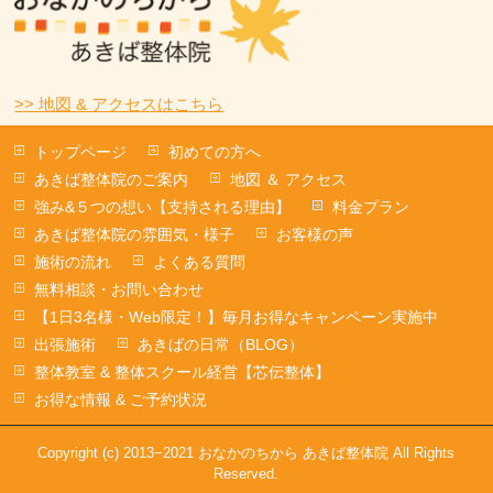
>> 地図 & アクセスはこちら
トップページ
初めての方へ
あきば整体院のご案内
地図 ＆ アクセス
強み&５つの想い【支持される理由】
料金プラン
あきば整体院の雰囲気・様子
お客様の声
施術の流れ
よくある質問
無料相談・お問い合わせ
【1日3名様・Web限定！】毎月お得なキャンペーン実施中
出張施術
あきばの日常（BLOG）
整体教室 & 整体スクール経営【芯伝整体】
お得な情報 & ご予約状況
Copyright (c) 2013−2021 おなかのちから あきば整体院 All Rights
Reserved.