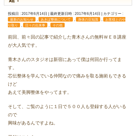
投稿日 : 2017年6月14日
最終更新日時 : 2017年6月14日
カテゴリー :
,
,
,
最新のお知らせ
あきば整体について
身体の豆知識
お客様とのや
,
,
り取り
日々の出来事
その他
前回、前々回の記事で紹介した青木さんの無料ＷＥＢ講座
が大人気です。
青木さんのスタジオは新宿にあって僕は何回か行ってま
す。
芯伝整体を学んでいる仲間なので痛みを取る施術もできる
けど
あえて美脚整体をやってます。
そして、ご覧のように１日で５００人も登録する人がいる
ので
興味があるんですよね。