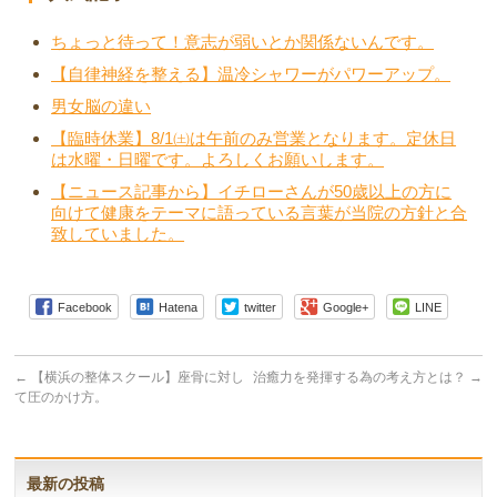
ちょっと待って！意志が弱いとか関係ないんです。
【自律神経を整える】温冷シャワーがパワーアップ。
男女脳の違い
【臨時休業】8/1㈯は午前のみ営業となります。定休日
は水曜・日曜です。よろしくお願いします。
【ニュース記事から】イチローさんが50歳以上の方に
向けて健康をテーマに語っている言葉が当院の方針と合
致していました。
Facebook
Hatena
twitter
Google+
LINE
←
【横浜の整体スクール】座骨に対し
治癒力を発揮する為の考え方とは？
→
て圧のかけ方。
最新の投稿