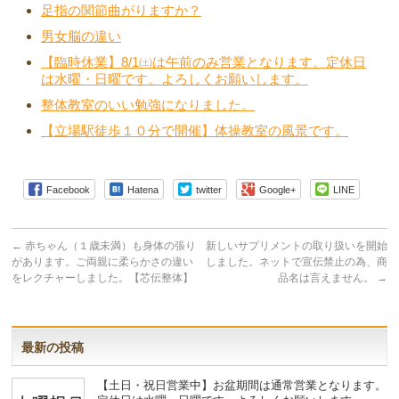
足指の関節曲がりますか？
男女脳の違い
【臨時休業】8/1㈯は午前のみ営業となります。定休日
は水曜・日曜です。よろしくお願いします。
整体教室のいい勉強になりました。
【立場駅徒歩１０分で開催】体操教室の風景です。
Facebook
Hatena
twitter
Google+
LINE
←
赤ちゃん（１歳未満）も身体の張り
新しいサプリメントの取り扱いを開始
があります。ご両親に柔らかさの違い
しました。ネットで宣伝禁止の為、商
をレクチャーしました。【芯伝整体】
品名は言えません。
→
最新の投稿
【土日・祝日営業中】お盆期間は通常営業となります。