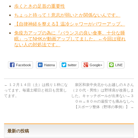
歩くときの足首の重要性
ちょっと待って！意志が弱いとか関係ないんです。
【自律神経を整える】温冷シャワーがパワーアップ。
免疫力アップの為に『バランスの良い食事、十分な睡
眠』ってNHKが動画アップしてました。←今回は寝れ
ない人の対処法です。
Facebook
Hatena
twitter
Google+
LINE
←
１２月１４日（土）は残り１枠にな
泉区和泉中央北からお越しのＡさん
ってます。毎週土曜日と祝日も営業し
（２０代・男性）は野球肩が改善しま
てます。
した。キャッチボールが出来ない→３
０ｍ→８０ｍの遠投でも痛みなしへ
【スポーツ整体（野球の事例）】
→
最新の投稿