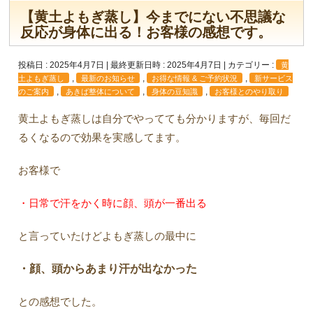
【黄土よもぎ蒸し】今までにない不思議な
反応が身体に出る！お客様の感想です。
投稿日 : 2025年4月7日
最終更新日時 : 2025年4月7日
カテゴリー :
黄
,
,
,
土よもぎ蒸し
最新のお知らせ
お得な情報 & ご予約状況
新サービス
,
,
,
のご案内
あきば整体について
身体の豆知識
お客様とのやり取り
黄土よもぎ蒸しは自分でやってても分かりますが、毎回だ
るくなるので効果を実感してます。
お客様で
・日常で汗をかく時に顔、頭が一番出る
と言っていたけどよもぎ蒸しの最中に
・顔、頭からあまり汗が出なかった
との感想でした。