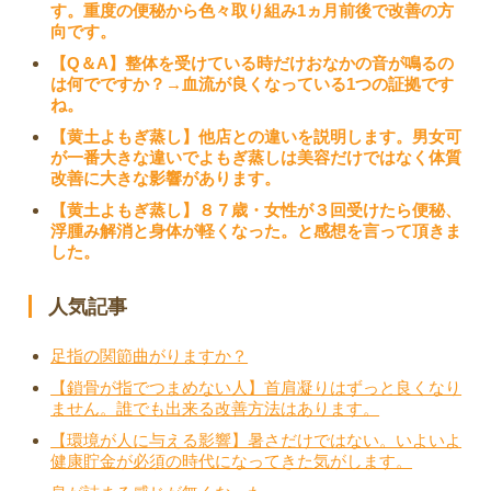
す。重度の便秘から色々取り組み1ヵ月前後で改善の方
向です。
【Q＆A】整体を受けている時だけおなかの音が鳴るの
は何でですか？→血流が良くなっている1つの証拠です
ね。
【黄土よもぎ蒸し】他店との違いを説明します。男女可
が一番大きな違いでよもぎ蒸しは美容だけではなく体質
改善に大きな影響があります。
【黄土よもぎ蒸し】８７歳・女性が３回受けたら便秘、
浮腫み解消と身体が軽くなった。と感想を言って頂きま
した。
人気記事
足指の関節曲がりますか？
【鎖骨が指でつまめない人】首肩凝りはずっと良くなり
ません。誰でも出来る改善方法はあります。
【環境が人に与える影響】暑さだけではない。いよいよ
健康貯金が必須の時代になってきた気がします。