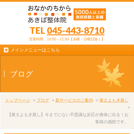
TEL
045-443-8710
営業時間：10:00～21:00【水曜・日曜日除く】
メインメニューはこちら
ブログ
トップページ
>
ブログ
>
新サービスのご案内
>
黄土よもぎ蒸し
>
【黄土よもぎ蒸し】今までにない不思議な反応が身体に出る！お
客様の感想です。