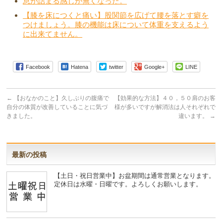
息が詰まる感じが無くなった。
【膝を床につくと痛い】股関節を広げて腰を落とす癖を
つけましょう。膝の機能は床について体重を支えるよう
に出来てません。
Facebook
Hatena
twitter
Google+
LINE
←
【おなかのこと】久しぶりの腹痛で
【効果的な方法】４０，５０肩のお客
自分の体質が改善していることに気づ
様が多いですが解消法は人それぞれで
きました。
違います。
→
最新の投稿
【土日・祝日営業中】お盆期間は通常営業となります。
定休日は水曜・日曜です。よろしくお願いします。