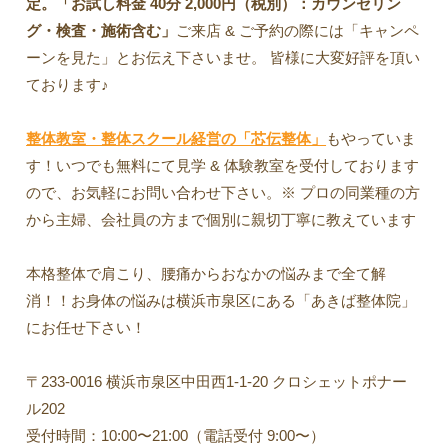
定。「お試し料金 40分 2,000円（税別）：カウンセリン
グ・検査・施術含む」
ご来店 & ご予約の際には「キャンペ
ーンを見た」とお伝え下さいませ。 皆様に大変好評を頂い
ております♪
整体教室・整体スクール経営の「芯伝整体」
もやっていま
す！いつでも無料にて見学 & 体験教室を受付しております
ので、お気軽にお問い合わせ下さい。※ プロの同業種の方
から主婦、会社員の方まで個別に親切丁寧に教えています
本格整体で肩こり、腰痛からおなかの悩みまで全て解
消！！お身体の悩みは横浜市泉区にある「あきば整体院」
にお任せ下さい！
〒233-0016 横浜市泉区中田西1-1-20 クロシェットポナー
ル202
受付時間：10:00〜21:00（電話受付 9:00〜）