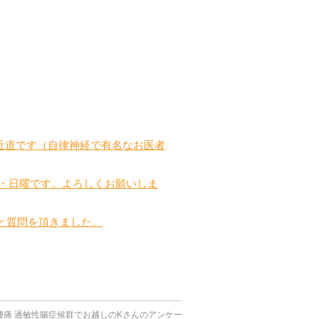
近道です（自律神経で有名なお医者
曜・日曜です。よろしくお願いしま
と質問を頂きました。
腰痛 過敏性腸症候群でお越しのKさんのアンケー