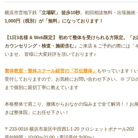
横浜市営地下鉄
「立場駅」
徒歩10秒
。初回相談無料・出張施術
1,000円（税別）が「無料」になっております！
【1日3名様 & Web限定】 初めて整体を受けられる方限定。「お試し
カウンセリング・検査・施術含む」
ご来店 & ご予約の際には
いませ。 皆様に大変好評を頂いております♪
整体教室・整体スクール経営の「芯伝整体」
もやっています！い
受付しておりますので、お気軽にお問い合わせ下さい。※ プロ
まで個別に親切丁寧に教えています
本格整体で肩こり、腰痛からおなかの悩みまで全て解消！！お
きば整体院」にお任せ下さい！
〒233-0016 横浜市泉区中田西1-1-20 クロシェットポナール202
受付時間：10:00〜21:00（電話受付 9:00〜）