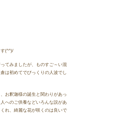
^^)/
行ってみましたが、ものすご～い混
鎌倉は初めてでびっくりの人波でし
ら、お釈迦様の誕生と関わりがあっ
た人へのご供養などいろんな説があ
てくれ、綺麗な花が咲くのは良いで