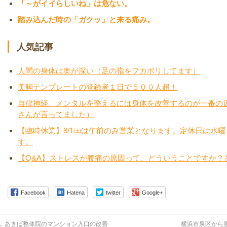
「～がイイらしいね」は危ない。
踏み込んだ時の「ガクッ」と来る痛み。
人気記事
人間の身体は奥が深い（足の指をフカボリしてます）
美脚テンプレートの登録者１日で５００人超！
自律神経、メンタルを整えるには身体を改善するのが一番の
さんが言ってました）
【臨時休業】8/1㈯は午前のみ営業となります。定休日は水
す。
【Q&A】ストレスが腰痛の原因って、どういうことですか？
Facebook
Hatena
twitter
Google+
←
あきば整体院のマンション入口の改善
横浜市泉区から