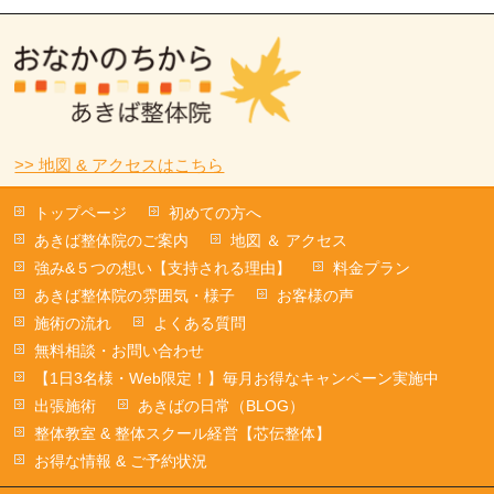
>> 地図 & アクセスはこちら
トップページ
初めての方へ
あきば整体院のご案内
地図 ＆ アクセス
強み&５つの想い【支持される理由】
料金プラン
あきば整体院の雰囲気・様子
お客様の声
施術の流れ
よくある質問
無料相談・お問い合わせ
【1日3名様・Web限定！】毎月お得なキャンペーン実施中
出張施術
あきばの日常（BLOG）
整体教室 & 整体スクール経営【芯伝整体】
お得な情報 & ご予約状況