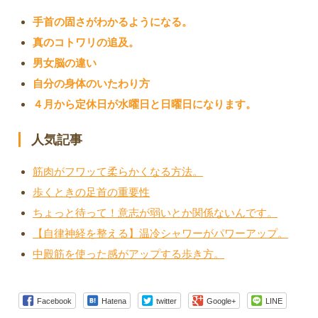
手首の固さがわかるようになる。
真のコトワリの追及。
男女脳の違い
自分の身体のいたわり方
４月から定休日が水曜日と日曜日になります。
人気記事
筋肉がフワッて柔らかくなる方法。
歩くときの足首の重要性
ちょっと待って！意志が弱いとか関係ないんです。
【自律神経を整える】温冷シャワーがパワーアップ。
中殿筋を使った感がアップする歩き方。
Facebook
Hatena
twitter
Google+
LINE