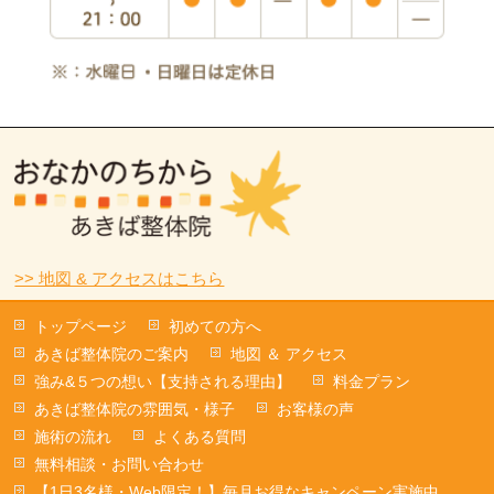
>> 地図 & アクセスはこちら
トップページ
初めての方へ
あきば整体院のご案内
地図 ＆ アクセス
強み&５つの想い【支持される理由】
料金プラン
あきば整体院の雰囲気・様子
お客様の声
施術の流れ
よくある質問
無料相談・お問い合わせ
【1日3名様・Web限定！】毎月お得なキャンペーン実施中